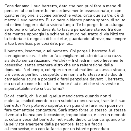
Consideriamo il suo berretto, dato che non puoi fare a meno di
pensare al suo berretto, ne sei lievemente ossessionato, e con
qualche ragione, siccome parecchie volte, circa due su tre, c’è di
mezzo il suo berretto. Blu o nero o bianco panna sporco, di solito,
ed estivo, leggero, dalla visiera lunga. Te lo porge, te lo allunga,
se lo pone di lato o davanti, lo lascia penzolare stanco tra due
dita mentre appoggia la schiena al muro nel tratto di via Nitti tra
la tintoria e il negozio di biciclette, guardando altrove, ma sempre
a tuo beneficio, per così dire, per te…
Il berretto, insomma, quel berretto. Chi porge il berretto è di
carnagione scura, il che lo fa somigliare ad altri della sua razza,
sia detto senza razzismo. Perché? – ti chiedi in modo lievemente
ossessivo, senza ottenere altro che una reiterazione della
domanda. Nel tempo, col ripercorrere al mattino la stessa strada,
ti è venuto perfino il sospetto che non sia lo stesso individuo di
carnagione scura a porgerti o farsi penzolare davanti il berretto,
ma un altro come lui o lei – o forse è lui o lei che si traveste o
impercettibilmente si trasforma?
Dov’è, com’è, chi è quel, quella mendicante quando non ti
molesta, esplicitamente o con subdola noncuranza, tramite il suo
berretto? Non potendo saperlo, non puoi che fare, non puoi non
fare tormentose congetture. Sarà stato forse lo stesso, la stessa
diventata bianca per l’occasione, troppo bianca, e con un neonato
al collo invece del berretto, nel vicolo dietro la banca, quando te
la sei vista emergere dalla penombra, faccia a faccia
all’improvviso, ma con la faccia per un istante preceduta