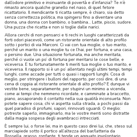
dall’odore primitivo e insinuante di povertà e d’infanzia? Te n’è
rimasto ancora qualche granello nel naso, di quel fetore
ricattatorio. Il mendicante ti ricatta sempre, è chiaro, sia detto
senza correttezza politica, ma spingersi fino a diventare una
donna, una donna con bambino, o bambina… Latte, piscio, sudore.
Una puzza che ricatta e non si toglie dalle narici.
Allora cerchi di non pensarci e ti rechi in luoghi caratterizzati da
forti odori piacevoli, come un ristorante orientale di alto profilo
sotto i portici di via Marconi. Ci vai con tua moglie, o tuo marito,
perché un marito o una moglie tu ce l’hai, per fortuna, e una casa,
o persino due. Una situazione fortunata, ma anche meritata,
perché ci vuole un po’ di fortuna per meritarsi le cose belle, e
viceversa. E tu fortunatamente ti meriti tua moglie o tuo marito, e
viceversa. Il rapporto si è un po’ allentato negli ultimi tempi, tempi
lunghi, come accade per tutti o quasi i rapporti lunghi. Cosa di
meglio, per stringere i bulloni del rapporto, per così dire, di una
cena di coppia al ristorante orientale di alto profilo? E dunque vi
vestite bene, separatamente, per stupirvi un minimo a vicenda,
come ai tempi che nemmeno ricordate, e camminate a braccetto,
piano, assaporando il contatto nella sua qualità inconsueta. Non
potete sapere cosa, chi vi aspetta sulla strada, a pochi passi da
quel paradiso di profumi, sapori, rinnovati sguardi. O meglio:
potreste saperlo, immaginarlo, ma le vostre menti sono distratte
dalla magia sospesa degli avambracci intrecciati.
È sempre lui, o forse lei, ma in questo caso direi lui, che, steso sul
marciapiede sotto il portico all’altezza del bar/latteria da
Rossella, grasso, ronfante, ti tende un agguato involontario.