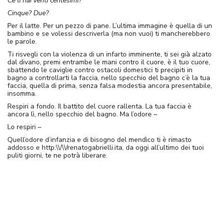
Ce li hai venti centesimi?
Cinque? Due?
Per il latte. Per un pezzo di pane. L’ultima immagine è quella di un
bambino e se volessi descriverla (ma non vuoi) ti mancherebbero
le parole.
Ti risvegli con la violenza di un infarto imminente, ti sei già alzato
dal divano, premi entrambe le mani contro il cuore, è il tuo cuore,
sbattendo le caviglie contro ostacoli domestici ti precipiti in
bagno a controllarti la faccia, nello specchio del bagno c’è la tua
faccia, quella di prima, senza falsa modestia ancora presentabile,
insomma.
Respiri a fondo. Il battito del cuore rallenta. La tua faccia è
ancora lì, nello specchio del bagno. Ma l’odore –
Lo respiri –
Quell’odore d’infanzia e di bisogno del mendìco ti è rimasto
addosso e http:\\/\\/renatogabrielli.ita, da oggi all’ultimo dei tuoi
puliti giorni, te ne potrà liberare.