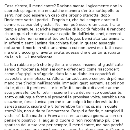
Cosa c’entra, il mendicante? Razionalmente, logicamente non lo
sapresti spiegare, ma in qualche maniera c’entra, sottopelle lo
senti, non può essere un caso che proprio stanotte, dopo
l’incidente sotto i portici… Proprio tu, che hai sempre dormito il
sonno roccioso del giusto… No, non può essere un caso. Tra le
tempie premute, scariche improvvise di lucidità febbrile ti rendono
chiaro quel che dovresti aver capito fin dall’inizio, anni, decenni
fa, cioè che non si mira al tuo portafoglio, bensì alla tua anima. E
in effetti ti senti l’anima risucchiata fuori, in questo assaggio
notturno di morte in vita: un’anima a cui non avevi mai fatto caso,
ma ora ti accorgi di averla avuta, adesso che è lontana, rubata
da lei o lui – il mendicante.
La tua rabbia è più che legittima, e cresce insieme al giustificato
senso d’impotenza. Non sai come difenderti, come nasconderti,
come sfuggirgli o sfuggirle, data la sua diabolica capacità di
travestirsi o mimetizzarsi. Allora, fantasticando sempre di più man
mano che t’inoltri nell’insonnia, immagini gesti estremi, azioni non
da te, di cui ti pentiresti – e in effetti ti pentirai di averle anche
solo pensate. Certo, l’eliminazione fisica del nemico questuante,
sotto qualunque forma si presenti la prossima volta, sarebbe una
soluzione, forse l’unica, perché in un colpo li liquideresti tutti e
saresti sicuro, sicura che ti tornerebbe l’anima: sì, ma in quale
stato? No, non è da te l’ammazzare. Respiri a fondo, ti stropicci il
volto, s’è fatta mattina. Provi a iniziare la nuova giornata con un
pensiero positivo. Ti auguri di cuore di non incontrarlo più, che
sparisca dalla tua vita per sempre, il mendicante, ma non perché
morto in circostanze misteriose e sospette, atrocemente. Quanto