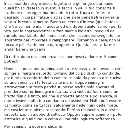
Inciampando nel grottesco fagotto che gli funge da armadio,
quasi finisci disteso in avanti, a faccia in giù. Il tuo consorte ti
trattiene e sorregge, ma l’incanto è rotto, l’aura di fetore e
degrado in cui per fatale distrazione siete penetrati vi rovina la
serata. Irrevocabilmente. Basta un cenno d’intesa (quell’intesa
che tra voi non è mai mancata ed è indispensabile, se non per la
vita, per la sopravvivenza) e fate marcia indietro, inseguiti dal
rantolo analfabeta del mendicante che, essendosi svegliato, ne
approfitta per implorare o rampognare. Tornando a casa, non vi
toccate più. Avete perso ogni appetito. Questa sera vi farete
andar bene una tisana.
Di notte, dopo un’esperienza così, non riesci a dormire. E come
potresti?
Ripensi, o pensi per la prima volta a te stessa, a te stesso, e ciò ti
spinge ai margini del letto, lontano dal corpo di chi lo condivide,
poi fuori dal conforto della camera, in sala da pranzo o in cucina,
su una sedia, con la testa tra le mani. Troppe immagini
attraversano la testa perché tu possa anche solo sperare di
prendere sonno. Immagini della tua vita vista da fuori, come un
brutto film già finito, ma che si proietta ancora e poi ancora, si
ripete insieme alla tua condanna ad assistervi. Nulla può essere
cambiato, come se tu fossi saldamente nelle mani della morte,
ma cosciente in pieno, respirando. Perfino un incubo, in queste
circostanze, ti sarebbe di sollievo. Oppure sapere almeno – poter
attribuire a qualcuno la colpa di una tale ingiusta sofferenza.
Per esempio, a quel mendicante.