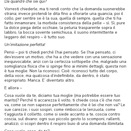
Da quand’è che sei qui?
Vorresti chiederle, ma ti rendi conto che la domanda suonerebbe
strana; invece protendi le dita fino a sfiorarle una guancia, poi il
collo, per sentire se è la sua, quella di sempre, quella che ti ha
fatto innamorare, la morbida consistenza della pelle – sì. Sì, pure
la dolce piega delle occhiaie, la peluria trasparente sopra il
labbro, la bocca sovente semichiusa, il suono intermittente e
leggero del respiro – è tutto suo.
Un’imitazione perfetta!
Pensi – poi ti chiedi perché l’hai pensato. Se l’hai pensato, ci
dev’essere un motivo, che ha a che vedere con una sensazione
inequivocabile, anzi con la certezza sottopelle che, malgrado una
somiglianza fisica che si spinge fino ai minimi dettagli, questa non
è tua moglie. Non la riconosci. Cioè: riconosci tutto del corpo,
della voce, ma qualcosa d’indefinibile, da dentro, è stato
espropriato. Manca. E’ diventato altro.
E allora –
Cosa vuole da te, diciamo tua moglie (ma potrebbe essere tuo
marito)? Perché ti accarezza il volto, ti chiede cosa c’è che non
va, come se non sapesse perfettamente che è lei che non va? Le
sue carezze, i suoi sospiri, come rimbocca le lenzuola, come
t’aggiusta il colletto, come si siede accanto a te, coscia contro
coscia, sul divano: ogni suo piccolo gesto lo scomponi, rallenti,
analizzi, ci scopri dentro il respiro buio di una domanda illimitata.