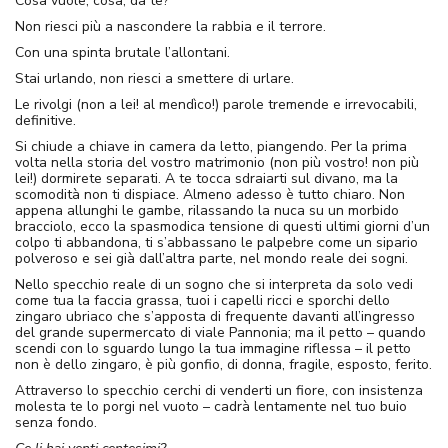
Cosa vuole, cosa, da te?
Non riesci più a nascondere la rabbia e il terrore.
Con una spinta brutale l’allontani.
Stai urlando, non riesci a smettere di urlare.
Le rivolgi (non a lei! al mendìco!) parole tremende e irrevocabili,
definitive.
Si chiude a chiave in camera da letto, piangendo. Per la prima
volta nella storia del vostro matrimonio (non più vostro! non più
lei!) dormirete separati. A te tocca sdraiarti sul divano, ma la
scomodità non ti dispiace. Almeno adesso è tutto chiaro. Non
appena allunghi le gambe, rilassando la nuca su un morbido
bracciolo, ecco la spasmodica tensione di questi ultimi giorni d’un
colpo ti abbandona, ti s’abbassano le palpebre come un sipario
polveroso e sei già dall’altra parte, nel mondo reale dei sogni.
Nello specchio reale di un sogno che si interpreta da solo vedi
come tua la faccia grassa, tuoi i capelli ricci e sporchi dello
zingaro ubriaco che s’apposta di frequente davanti all’ingresso
del grande supermercato di viale Pannonia; ma il petto – quando
scendi con lo sguardo lungo la tua immagine riflessa – il petto
non è dello zingaro, è più gonfio, di donna, fragile, esposto, ferito.
Attraverso lo specchio cerchi di venderti un fiore, con insistenza
molesta te lo porgi nel vuoto – cadrà lentamente nel tuo buio
senza fondo.