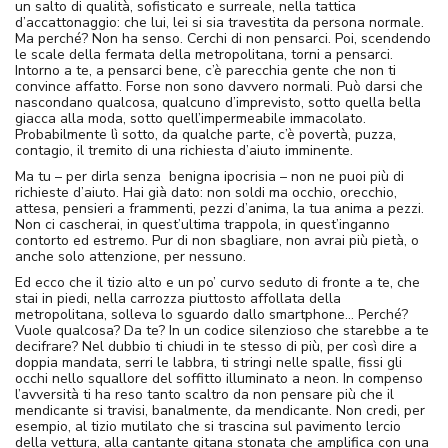
un salto di qualità, sofisticato e surreale, nella tattica
d’accattonaggio: che lui, lei si sia travestita da persona normale.
Ma perché? Non ha senso. Cerchi di non pensarci. Poi, scendendo
le scale della fermata della metropolitana, torni a pensarci.
Intorno a te, a pensarci bene, c’è parecchia gente che non ti
convince affatto. Forse non sono davvero normali. Può darsi che
nascondano qualcosa, qualcuno d’imprevisto, sotto quella bella
giacca alla moda, sotto quell’impermeabile immacolato.
Probabilmente lì sotto, da qualche parte, c’è povertà, puzza,
contagio, il tremito di una richiesta d’aiuto imminente.
Ma tu – per dirla senza benigna ipocrisia – non ne puoi più di
richieste d’aiuto. Hai già dato: non soldi ma occhio, orecchio,
attesa, pensieri a frammenti, pezzi d’anima, la tua anima a pezzi.
Non ci cascherai, in quest’ultima trappola, in quest’inganno
contorto ed estremo. Pur di non sbagliare, non avrai più pietà, o
anche solo attenzione, per nessuno.
Ed ecco che il tizio alto e un po’ curvo seduto di fronte a te, che
stai in piedi, nella carrozza piuttosto affollata della
metropolitana, solleva lo sguardo dallo smartphone… Perché?
Vuole qualcosa? Da te? In un codice silenzioso che starebbe a te
decifrare? Nel dubbio ti chiudi in te stesso di più, per così dire a
doppia mandata, serri le labbra, ti stringi nelle spalle, fissi gli
occhi nello squallore del soffitto illuminato a neon. In compenso
l’avversità ti ha reso tanto scaltro da non pensare più che il
mendicante si travisi, banalmente, da mendicante. Non credi, per
esempio, al tizio mutilato che si trascina sul pavimento lercio
della vettura, alla cantante gitana stonata che amplifica con una