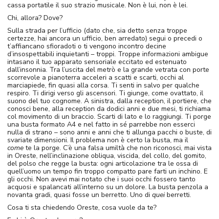
cassa portatile il suo strazio musicale. Non è lui, non è lei.
Chi, allora? Dove?
Sulla strada per l’ufficio (dato che, sia detto senza troppe
certezze, hai ancora un ufficio, ben arredato) segui o precedi o
t’affiancano sfioradoti o ti vengono incontro decine
d’insospettabili inquietanti – troppi. Troppe informazioni ambigue
intasano il tuo apparato sensoriale eccitato ed estenuato
dall’insonnia. Tra l’uscita del metrò e la grande vetrata con porte
scorrevole a pianoterra acceleri a scatti e scarti, occhi al
marciapiede, fin quasi alla corsa. Ti senti in salvo per qualche
respiro. Ti dirigi verso gli ascensori. Ti giunge, come ovattato, il
suono del tuo cognome. A sinistra, dalla reception, il portiere, che
conosci bene, alla reception da dodici anni e due mesi, ti richiama
col movimento di un braccio. Scarti di lato e lo raggiungi. Ti porge
una busta formato A4 e nel fatto in sé parrebbe non esserci
nulla di strano – sono anni e anni che ti allunga pacchi o buste, di
svariate dimensioni. Il problema non è certo la busta, ma il
come
te la porge. C’è una falsa umiltà che non riconosci, mai vista
in Oreste, nell’inclinazione obliqua, viscida, del collo, del gomito,
del polso che regge la busta: ogni articolazione tra le ossa di
quell’uomo un tempo fin troppo compatto pare farti un inchino. E
gli occhi. Non avevi mai notato che i suoi occhi fossero tanto
acquosi e spalancati all’interno su un dolore. La busta penzola a
novanta gradi, quasi fosse un berretto. Uno di
quei
berretti.
Cosa ti sta chiedendo Oreste, cosa vuole da te?