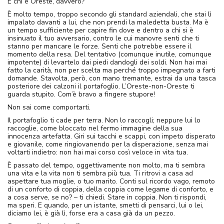
E chi è Oreste, davvero?
È molto tempo, troppo secondo gli standard aziendali, che stai lì
impalato davanti a lui, che non prendi la maledetta busta. Ma è
un tempo sufficiente per capire fin dove e dentro a chi si è
insinuato il tuo avversario, contro le cui manovre senti che ti
stanno per mancare le forze. Senti che potrebbe essere il
momento della resa. Del tentativo (comunque inutile, comunque
impotente) di levartelo dai piedi dandogli dei soldi. Non hai mai
fatto la carità, non per scelta ma perché troppo impegnato a farti
domande. Stavolta, però, con mano tremante, estrai da una tasca
posteriore dei calzoni il portafoglio. L’Oreste-non-Oreste ti
guarda stupito. Com’è bravo a fingere stupore!
Non sai come comportarti.
Il portafoglio ti cade per terra. Non lo raccogli; neppure lui lo
raccoglie, come bloccato nel fermo immagine della sua
innocenza artefatta. Giri sui tacchi e scappi, con impeto disperato
e giovanile, come ringiovanendo per la disperazione, senza mai
voltarti indietro: non hai mai corso così veloce in vita tua.
È passato del tempo, oggettivamente non molto, ma ti sembra
una vita e la vita non ti sembra più tua. Ti ritrovi a casa ad
aspettare tua moglie, o tuo marito. Conti sul ricordo vago, remoto
di un conforto di coppia, della coppia come legame di conforto, e
a cosa serve, se no? – ti chiedi. Stare in coppia. Non ti rispondi,
ma speri. E quando, per un istante, smetti di pensarci, lui o lei,
diciamo lei, è già lì, forse era a casa già da un pezzo.