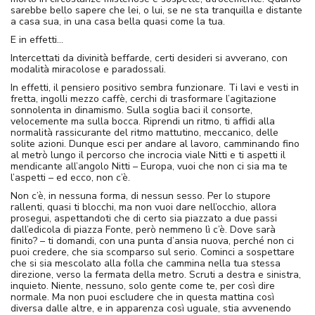
sarebbe bello sapere che lei, o lui, se ne sta tranquilla e distante
a casa sua, in una casa bella quasi come la tua.
E in effetti…
Intercettati da divinità beffarde, certi desideri si avverano, con
modalità miracolose e paradossali.
In effetti, il pensiero positivo sembra funzionare. Ti lavi e vesti in
fretta, ingolli mezzo caffè, cerchi di trasformare l’agitazione
sonnolenta in dinamismo. Sulla soglia baci il consorte,
velocemente ma sulla bocca. Riprendi un ritmo, ti affidi alla
normalità rassicurante del ritmo mattutino, meccanico, delle
solite azioni. Dunque esci per andare al lavoro, camminando fino
al metrò lungo il percorso che incrocia viale Nitti e ti aspetti il
mendicante all’angolo Nitti – Europa, vuoi che non ci sia ma te
l’aspetti – ed ecco, non c’è.
Non c’è, in nessuna forma, di nessun sesso. Per lo stupore
rallenti, quasi ti blocchi, ma non vuoi dare nell’occhio, allora
prosegui, aspettandoti che di certo sia piazzato a due passi
dall’edicola di piazza Fonte, però nemmeno lì c’è. Dove sarà
finito? – ti domandi, con una punta d’ansia nuova, perché non ci
puoi credere, che sia scomparso sul serio. Cominci a sospettare
che si sia mescolato alla folla che cammina nella tua stessa
direzione, verso la fermata della metro. Scruti a destra e sinistra,
inquieto. Niente, nessuno, solo gente come te, per così dire
normale. Ma non puoi escludere che in questa mattina così
diversa dalle altre, e in apparenza così uguale, stia avvenendo