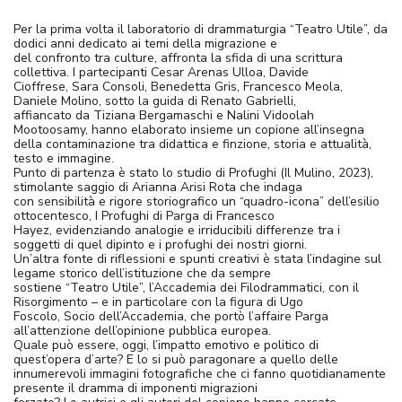
Per la prima volta il laboratorio di drammaturgia “Teatro Utile”, da
dodici anni dedicato ai temi della migrazione e
del confronto tra culture, affronta la sfida di una scrittura
collettiva. I partecipanti Cesar Arenas Ulloa, Davide
Cioffrese, Sara Consoli, Benedetta Gris, Francesco Meola,
Daniele Molino, sotto la guida di Renato Gabrielli,
affiancato da Tiziana Bergamaschi e Nalini Vidoolah
Mootoosamy, hanno elaborato insieme un copione all’insegna
della contaminazione tra didattica e finzione, storia e attualità,
testo e immagine.
Punto di partenza è stato lo studio di Profughi (Il Mulino, 2023),
stimolante saggio di Arianna Arisi Rota che indaga
con sensibilità e rigore storiografico un “quadro-icona” dell’esilio
ottocentesco, I Profughi di Parga di Francesco
Hayez, evidenziando analogie e irriducibili differenze tra i
soggetti di quel dipinto e i profughi dei nostri giorni.
Un’altra fonte di riflessioni e spunti creativi è stata l’indagine sul
legame storico dell’istituzione che da sempre
sostiene “Teatro Utile”, l’Accademia dei Filodrammatici, con il
Risorgimento – e in particolare con la figura di Ugo
Foscolo, Socio dell’Accademia, che portò l’affaire Parga
all’attenzione dell’opinione pubblica europea.
Quale può essere, oggi, l’impatto emotivo e politico di
quest’opera d’arte? E lo si può paragonare a quello delle
innumerevoli immagini fotografiche che ci fanno quotidianamente
presente il dramma di imponenti migrazioni