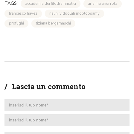
TAGS:
accademia dei filodrammatici
arianna arisi rota
francesco hayez
nalini vidoolah mootoosamy
profughi
tiziana bergamaschi
Lascia un commento