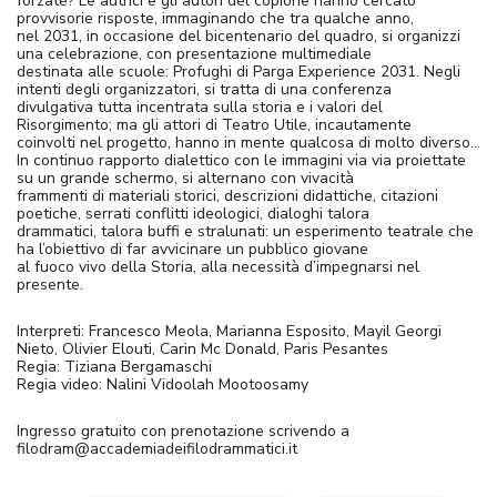
forzate? Le autrici e gli autori del copione hanno cercato
provvisorie risposte, immaginando che tra qualche anno,
nel 2031, in occasione del bicentenario del quadro, si organizzi
una celebrazione, con presentazione multimediale
destinata alle scuole: Profughi di Parga Experience 2031. Negli
intenti degli organizzatori, si tratta di una conferenza
divulgativa tutta incentrata sulla storia e i valori del
Risorgimento; ma gli attori di Teatro Utile, incautamente
coinvolti nel progetto, hanno in mente qualcosa di molto diverso…
In continuo rapporto dialettico con le immagini via via proiettate
su un grande schermo, si alternano con vivacità
frammenti di materiali storici, descrizioni didattiche, citazioni
poetiche, serrati conflitti ideologici, dialoghi talora
drammatici, talora buffi e stralunati: un esperimento teatrale che
ha l’obiettivo di far avvicinare un pubblico giovane
al fuoco vivo della Storia, alla necessità d’impegnarsi nel
presente.
Interpreti: Francesco Meola, Marianna Esposito, Mayil Georgi
Nieto, Olivier Elouti, Carin Mc Donald, Paris Pesantes
Regia: Tiziana Bergamaschi
Regia video: Nalini Vidoolah Mootoosamy
Ingresso gratuito con prenotazione scrivendo a
filodram@accademiadeifilodrammatici.it