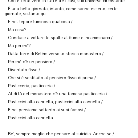
– Con effetto zero, in tutt’e tre i casi, sull’universo circostante.
– È una bella giornata, intanto, come sanno esserlo, certe
giornate, soltanto qui.
– E nel tepore luminoso qualcosa /
– Ma cosa?
– Ci induce a voltare le spalle al fiume e incamminarci /
– Ma perché?
– Dalla torre di Belém verso lo storico monastero /
– Perché c’è un pensiero /
– Diventato fisso /
– Che si è sostituito al pensiero fisso di prima /
– Pasticceria, pasticceria /
– Al di là del monastero c’è una famosa pasticceria /
– Pasticcini alla cannella, pasticcini alla cannella /
– E noi pensiamo soltanto ai suoi famosi /
– Pasticcini alla cannella.
…
– Be’, sempre meglio che pensare al suicidio. Anche se /