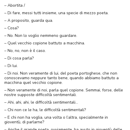
– Abortita /
– Di fare, messi tutti insieme, una specie di mezzo poeta.
– A proposito, guarda qua.
– Cosa?
– No. Non lo voglio nemmeno guardare.
– Quel vecchio copione battuto a macchina.
– No, no, non è il caso.
– Di cosa parla?
– Di lui.
– Di noi. Non veramente di lui, del poeta portoghese, che non
conoscevamo neppure tanto bene, quando abbiamo battuto a
macchina quel vecchio copione.
– Non veramente di noi, parla quel copione. Semmai, forse, delle
nostre supposte difficoltà sentimentali.
– Ahi, ahi, ahi, le difficoltà sentimentali…
– Chi non ce le ha, le difficoltà sentimentali?
– E chi non ha voglia, una volta o l’altra, specialmente in
gioventù, di parlarne?
– Anche il grande poeta, ovviamente, ha avuto in gioventù delle