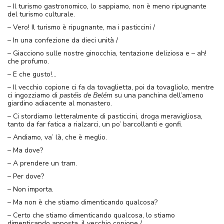
– Il turismo gastronomico, lo sappiamo, non è meno ripugnante
del turismo culturale.
– Vero! Il turismo è ripugnante, ma i pasticcini /
– In una confezione da dieci unità /
– Giacciono sulle nostre ginocchia, tentazione deliziosa e – ah!
che profumo.
– E che gusto!…
– Il vecchio copione ci fa da tovaglietta, poi da tovagliolo, mentre
ci ingozziamo di
pastéis de Belém
su una panchina dell’ameno
giardino adiacente al monastero.
– Ci stordiamo letteralmente di pasticcini, droga meravigliosa,
tanto da far fatica a rialzarci, un po’ barcollanti e gonfi.
– Andiamo, va’ là, che è meglio.
– Ma dove?
– A prendere un tram.
– Per dove?
– Non importa.
– Ma non è che stiamo dimenticando qualcosa?
– Certo che stiamo dimenticando qualcosa, lo stiamo
dimenticando apposta, il vecchio copione /