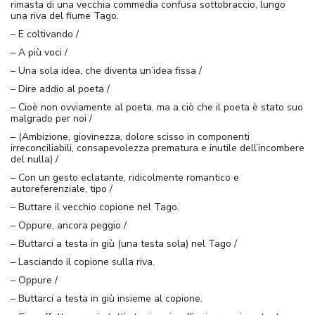
rimasta di una vecchia commedia confusa sottobraccio, lungo
una riva del fiume Tago.
– E coltivando /
– A più voci /
– Una sola idea, che diventa un’idea fissa /
– Dire addio al poeta /
– Cioè non ovviamente al poeta, ma a ciò che il poeta è stato suo
malgrado per noi /
– (Ambizione, giovinezza, dolore scisso in componenti
irreconciliabili, consapevolezza prematura e inutile dell’incombere
del nulla) /
– Con un gesto eclatante, ridicolmente romantico e
autoreferenziale, tipo /
– Buttare il vecchio copione nel Tago.
– Oppure, ancora peggio /
– Buttarci a testa in giù (una testa sola) nel Tago /
– Lasciando il copione sulla riva.
– Oppure /
– Buttarci a testa in giù insieme al copione.