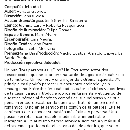
Compañía: Jeloudoli
.
Autor:
Renato Gabrielli.
Dirección:
Ignasi Vidal.
Asesor dramatúrgico:
José Sanchis Sinisterra.
Elenco:
Juanma Lara y Roberta Pasquinucci.
Diseño de iluminación:
Felipe Ramos.
Espacio Sonoro:
Marc Álvarez.
Escenografía:
Caja Negra.
Diseño Gráfico:
Ana Parra.
Fotografía:
Jacobo Medrano
Prensa:
María Díaz
Producción:
Nacho Bustos, Arnaldo Galvez, La
Sarda Produce.
Producción ejecutiva: Jeloudoli.
Un bar. Tres personajes. ¿O no? Un Encuentro entre dos
desconocidos que se citan en una tarde de agosto más caluroso
de la historia. Un hombre y una mujer de extrema izquierda. Al
principio casi podría parecer un encuentro ordinario, y sin
embargo, no. Entre ilusión, realidad, el calor, cócteles y aperitivos
de la casa, vamos introduciéndonos en la mente y el cuerpo de
nuestros héroes al frenético compás de sus palabras y de sus
pensamientos, descubriendo que no se trata de un encuentro
romántico. O no en el sentido más común de la palabra. Ella le
confesará a él conocer su pasión más íntima y perversa. Una
pasión secreta, inconfesable, inadmisible, innombrable,
inaceptable… Y al mismo tiempo atrevida, admirable y más allá
del sistema, que fagocita el sistema desde adentro, que se lo