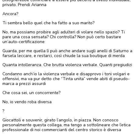
privato. Prendi Arianna
Ancora?
Ti sembra bello quel che ha fatto a suo marito?
No, ma possiamo proibire agli adulteri di volare nello spazio? Ti
pare una cosa sensata? Chi controlla? Non può certo bastare
un’auto-certificazione
Guarda, per me quella lì può anche andare sugli anelli di Saturno a
farsela leccare, e restarci, così chiude la sua boutique di merda
Quanta intolleranza. Che brutta violenza verbale. Quanti pregiudizi
Condanno anch’io la violenza verbale e disapprovo i toni volgari e
offensivi, ma va pur detto che “Tinta unita” vende abiti di pseudo-
marca a prezzi assurdi
Che cosa sei, un concorrente?
No, io vendo roba diversa
?
Giocattoli e souvenir, girato l’angolo, in piazza. Non conosco
personalmente questa collega, ma tengo a sottolineare che l’etica
professionale di noi commercianti del centro storico è diversa