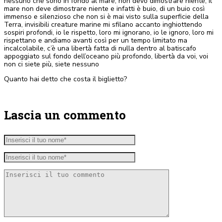
nessuno che sono in fondo al mare, non devo dimostrare niente, il
mare non deve dimostrare niente e infatti è buio, di un buio così
immenso e silenzioso che non si è mai visto sulla superficie della
Terra, invisibili creature marine mi sfilano accanto inghiottendo
sospiri profondi, io le rispetto, loro mi ignorano, io le ignoro, loro mi
rispettano e andiamo avanti così per un tempo limitato ma
incalcolabile, c’è una libertà fatta di nulla dentro al batiscafo
appoggiato sul fondo dell’oceano più profondo, libertà da voi, voi
non ci siete più, siete nessuno
Quanto hai detto che costa il biglietto?
Lascia un commento