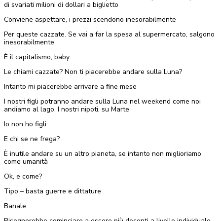
di svariati milioni di dollari a biglietto
Conviene aspettare, i prezzi scendono inesorabilmente
Per queste cazzate. Se vai a far la spesa al supermercato, salgono
inesorabilmente
È il capitalismo, baby
Le chiami cazzate? Non ti piacerebbe andare sulla Luna?
Intanto mi piacerebbe arrivare a fine mese
I nostri figli potranno andare sulla Luna nel weekend come noi
andiamo al lago. I nostri nipoti, su Marte
Io non ho figli
E chi se ne frega?
È inutile andare su un altro pianeta, se intanto non miglioriamo
come umanità
Ok, e come?
Tipo – basta guerre e dittature
Banale
Bisognerebbe cominciare a essere più decenti a livello individuale,