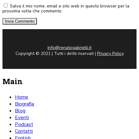
Salva il mio nome, email e sito web in questo browser per la
prossima volta che commento.
info@renatogabrielli.it
Copyright © 2021 | Tutti i diritti riservati |
Privacy Policy
Main
Home
Biografia
Blog
Eventi
Podcast
Contatti
English