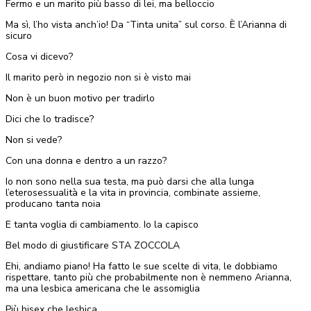
Fermo e un marito più basso di lei, ma belloccio
Ma sì, l’ho vista anch’io! Da “Tinta unita” sul corso. È l’Arianna di
sicuro
Cosa vi dicevo?
Il marito però in negozio non si è visto mai
Non è un buon motivo per tradirlo
Dici che lo tradisce?
Non si vede?
Con una donna e dentro a un razzo?
Io non sono nella sua testa, ma può darsi che alla lunga
l’eterosessualità e la vita in provincia, combinate assieme,
producano tanta noia
E tanta voglia di cambiamento. Io la capisco
Bel modo di giustificare STA ZOCCOLA
Ehi, andiamo piano! Ha fatto le sue scelte di vita, le dobbiamo
rispettare, tanto più che probabilmente non è nemmeno Arianna,
ma una lesbica americana che le assomiglia
Più bisex che lesbica