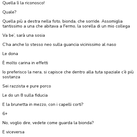
Quella lì la riconosco!
Quale?
Quella più a destra nella foto, bionda, che sorride. Assomiglia
tantissimo a una che abitava a Fermo, la sorella di un mio collega
Va be’, sarà una sosia
C’ha anche lo stesso neo sulla guancia vicinissimo al naso
Le dona
È molto carina in effetti
Io preferisco la nera, si capisce che dentro alla tuta spaziale c’è più
sostanza
Sei razzista e pure porco
Le do un 8 sulla fiducia
E la brunetta in mezzo, con i capelli corti?
6+
No, voglio dire, vedete come guarda la bionda?
E viceversa